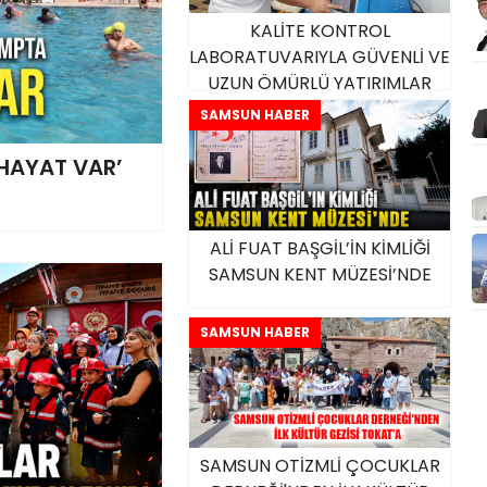
KALİTE KONTROL
LABORATUVARIYLA GÜVENLİ VE
UZUN ÖMÜRLÜ YATIRIMLAR
SAMSUN HABER
HAYAT VAR’
ALİ FUAT BAŞGİL’İN KİMLİĞİ
SAMSUN KENT MÜZESİ’NDE
SAMSUN HABER
SAMSUN OTİZMLİ ÇOCUKLAR