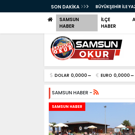
YOK SAYILDI!"
SON DAKİKA
BÜYÜKŞEHİR İLE YA
SAMSUN
İLÇE
HABER
HABER
DOLAR
0,0000
EURO
0,0000
SAMSUN HABER -
SAMSUN HABER