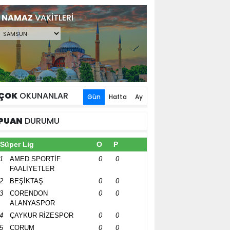
NAMAZ
VAKİTLERİ
ÇOK
OKUNANLAR
Gün
Hafta
Ay
PUAN
DURUMU
Süper Lig
O
P
1
AMED SPORTİF
0
0
FAALİYETLER
2
BEŞİKTAŞ
0
0
3
CORENDON
0
0
ALANYASPOR
4
ÇAYKUR RİZESPOR
0
0
5
ÇORUM
0
0