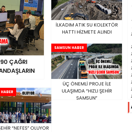
İLKADIM ATIK SU KOLEKTÖR
HATTI HİZMETE ALINDI
SAMSUN HABER
 90 ÇAĞRI
TANDAŞLARIN
ÜÇ ÖNEMLİ PROJE İLE
ULAŞIMDA “HIZLI ŞEHİR
 HABER
SAMSUN”
EHİR “NEFES” OLUYOR