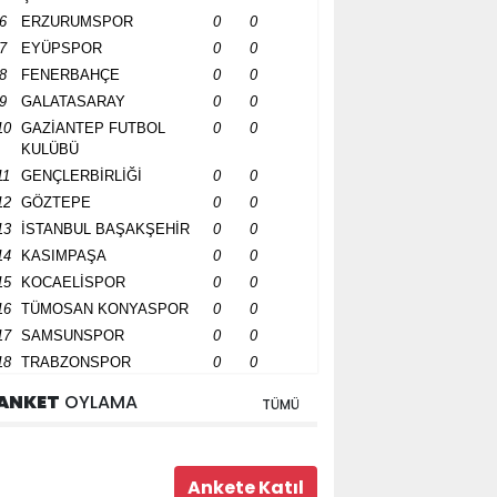
6
ERZURUMSPOR
0
0
7
EYÜPSPOR
0
0
8
FENERBAHÇE
0
0
9
GALATASARAY
0
0
10
GAZİANTEP FUTBOL
0
0
KULÜBÜ
11
GENÇLERBİRLİĞİ
0
0
12
GÖZTEPE
0
0
13
İSTANBUL BAŞAKŞEHİR
0
0
14
KASIMPAŞA
0
0
15
KOCAELİSPOR
0
0
16
TÜMOSAN KONYASPOR
0
0
17
SAMSUNSPOR
0
0
18
TRABZONSPOR
0
0
ANKET
OYLAMA
TÜMÜ