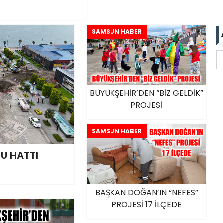
SAMSUN HABER
BÜYÜKŞEHİR’DEN “BİZ GELDİK”
PROJESİ
SAMSUN HABER
SU HATTI
BAŞKAN DOĞAN’IN “NEFES”
PROJESİ 17 İLÇEDE