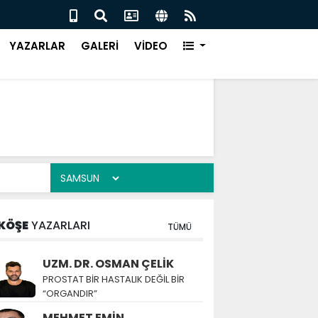
ÜR EVİ, ÇARŞAMBA’DA KURULUYOR
Canik
YAZARLAR
GALERİ
VİDEO
KÖŞE
YAZARLARI
TÜMÜ
UZM. DR. OSMAN ÇELİK
PROSTAT BİR HASTALIK DEĞİL BİR
“ORGANDIR”
MEHMET EMİN