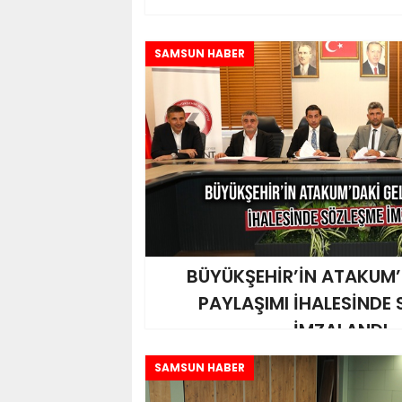
SAMSUN HABER
BÜYÜKŞEHİR’İN ATAKUM’
PAYLAŞIMI İHALESİNDE
İMZALANDI
SAMSUN HABER