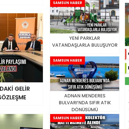
SAMSUN HABER
YENİ PARKLAR
VATANDAŞLARLA BULUŞUYOR
SAMSUN HABER
DAKİ GELİR
ADNAN MENDERES
 SÖZLEŞME
BULVARI’NDA SIFIR ATIK
DÖNÜŞÜMÜ
SAMSUN HABER