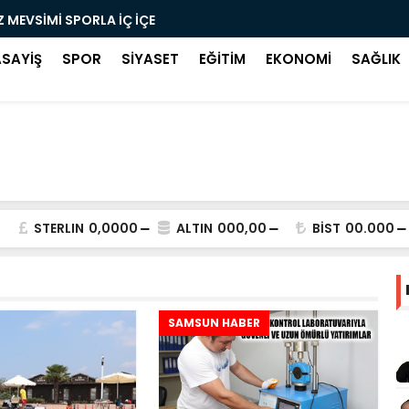
Z MEVSİMİ SPORLA İÇ İÇE
KUZEY KÜLT
ASAYİŞ
SPOR
SİYASET
EĞİTİM
EKONOMİ
SAĞLIK
STERLIN
0,0000
ALTIN
000,00
BİST
00.000
SAMSUN HABER