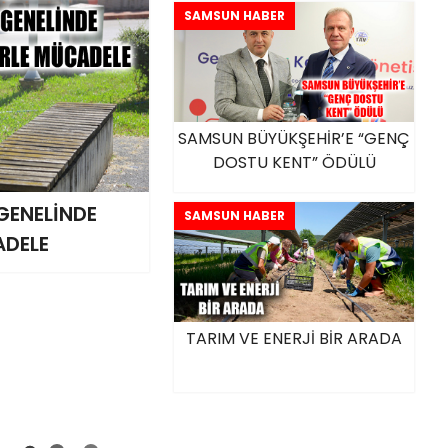
SAMSUN HABER
SAMSUN BÜYÜKŞEHİR’E “GENÇ
DOSTU KENT” ÖDÜLÜ
GENELİNDE
SAMSUN HABER
ADELE
TARIM VE ENERJİ BİR ARADA