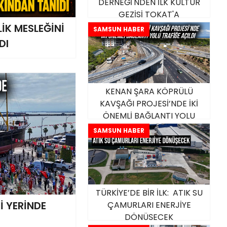
DERNEĞİ'NDEN İLK KÜLTÜR
GEZİSİ TOKAT'A
İK MESLEĞİNİ
SAMSUN HABER
DI
KENAN ŞARA KÖPRÜLÜ
KAVŞAĞI PROJESİ’NDE İKİ
ÖNEMLİ BAĞLANTI YOLU
TRAFİĞE AÇILDI
SAMSUN HABER
TÜRKİYE’DE BİR İLK: ATIK SU
 YERİNDE
ÇAMURLARI ENERJİYE
DÖNÜŞECEK